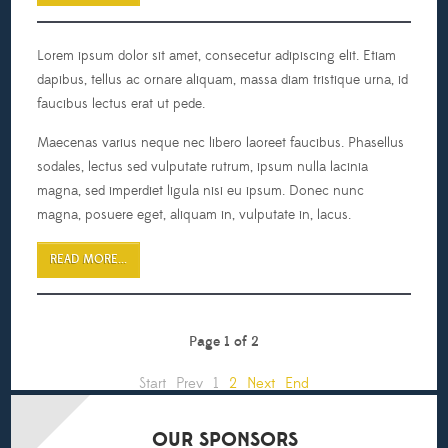
Lorem ipsum dolor sit amet, consecetur adipiscing elit. Etiam
dapibus, tellus ac ornare aliquam, massa diam tristique urna, id
faucibus lectus erat ut pede.
Maecenas varius neque nec libero laoreet faucibus. Phasellus
sodales, lectus sed vulputate rutrum, ipsum nulla lacinia
magna, sed imperdiet ligula nisi eu ipsum. Donec nunc
magna, posuere eget, aliquam in, vulputate in, lacus.
READ MORE...
Page 1 of 2
Start
Prev
1
2
Next
End
OUR
SPONSORS